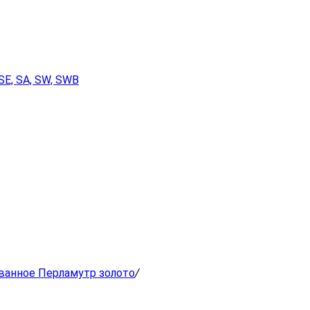
SE, SA, SW, SWB
ованное Перламутр золото
/