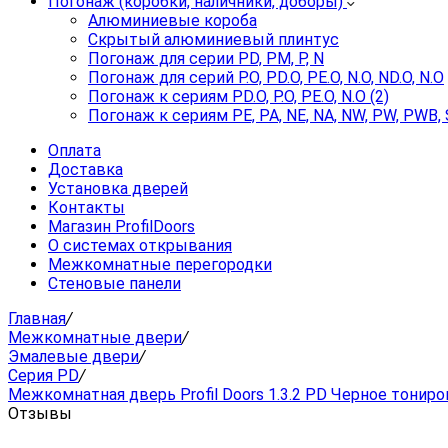
Погонаж (коробки, наличники, доборы)
Алюминиевые короба
Скрытый алюминиевый плинтус
Погонаж для серии PD, PM, P, N
Погонаж для серий P.O, PD.O, PE.O, N.O, ND.O, N.O
Погонаж к сериям PD.O, P.O, PE.O, N.O (2)
Погонаж к сериям PE, PA, NE, NA, NW, PW, PWB, 
Оплата
Доставка
Установка дверей
Контакты
Магазин ProfilDoors
О системах открывания
Межкомнатные перегородки
Стеновые панели
Главная
/
Межкомнатные двери
/
Эмалевые двери
/
Серия PD
/
Межкомнатная дверь Profil Doors 1.3.2 PD Черное тонир
Отзывы