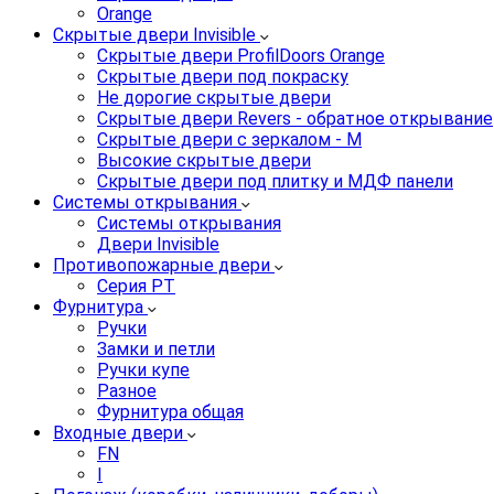
Orange
Скрытые двери Invisible
Скрытые двери ProfilDoors Orange
Скрытые двери под покраску
Не дорогие скрытые двери
Скрытые двери Revers - обратное открывание
Скрытые двери с зеркалом - M
Высокие скрытые двери
Скрытые двери под плитку и МДФ панели
Системы открывания
Системы открывания
Двери Invisible
Противопожарные двери
Серия PT
Фурнитура
Ручки
Замки и петли
Ручки купе
Разное
Фурнитура общая
Входные двери
FN
I