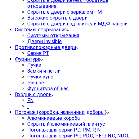
Скрытые двери Revers - обратное
открывание
Скрытые двери с зеркалом - M
Высокие скрытые двери
Скрытые двери под плитку и МДФ панели
Системы открывания
Системы открывания
Двери Invisible
Противопожарные двери
Серия PT
Фурнитура
Ручки
Замки и петли
Ручки купе
Разное
Фурнитура общая
Входные двери
FN
I
Погонаж (коробки, наличники, доборы)
Алюминиевые короба
Скрытый алюминиевый плинтус
Погонаж для серии PD, PM, P, N
Погонаж для серий P.O, PD.O, PE.O, N.O, ND.O,