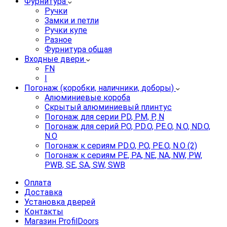
Фурнитура
Ручки
Замки и петли
Ручки купе
Разное
Фурнитура общая
Входные двери
FN
I
Погонаж (коробки, наличники, доборы)
Алюминиевые короба
Скрытый алюминиевый плинтус
Погонаж для серии PD, PM, P, N
Погонаж для серий P.O, PD.O, PE.O, N.O, ND.O,
N.O
Погонаж к сериям PD.O, P.O, PE.O, N.O (2)
Погонаж к сериям PE, PA, NE, NA, NW, PW,
PWB, SE, SA, SW, SWB
Оплата
Доставка
Установка дверей
Контакты
Магазин ProfilDoors