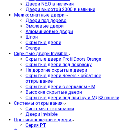
Двери NE.O в наличии
Двери высотой 2300 в наличии
Межкомнатные двери
Двери под дерево
Эмалевые двери
Алюминиевые двери
Шпон
Скрытые двери
Orange
Скрытые двери Invisible
Скрытые двери ProfilDoors Orange
Скрытые двери под покраску
Не дорогие скрытые двери
Скрытые двери Revers - обратное
открывание
Скрытые двери с зеркалом - M
Высокие скрытые двери
Скрытые двери под плитку и МДФ панели
Системы открывания
Системы открывания
Двери Invisible
Противопожарные двери
Серия PT