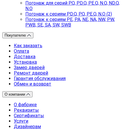
Погонаж для серий P.O, PD.O, PE.O, N.O, ND.O,
N.O
Погонаж к сериям PD.O, P.O, PE.O, N.O (2)
Погонаж к сериям PE, PA, NE, NA, NW, PW,
PWB, SE, SA, SW, SWB
Покупателю
Как заказать
Оплата
Доставка
Установка
Замер дверей
Ремонт дверей
Гарантия обслуживания
Обмен и возврат
О компании
О фабрике
Реквизиты
Сертификаты
Услуги
Дизайнерам