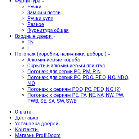
Фурнитура
Ручки
Замки и петли
Ручки купе
Разное
Фурнитура общая
Входные двери
FN
I
Погонаж (коробки, наличники, доборы)
Алюминиевые короба
Скрытый алюминиевый плинтус
Погонаж для серии PD, PM, P, N
Погонаж для серий P.O, PD.O, PE.O, N.O, ND.O,
N.O
Погонаж к сериям PD.O, P.O, PE.O, N.O (2)
Погонаж к сериям PE, PA, NE, NA, NW, PW,
PWB, SE, SA, SW, SWB
Оплата
Доставка
Установка дверей
Контакты
Магазин ProfilDoors