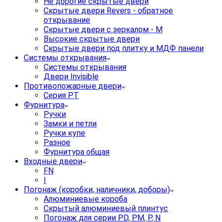
Не дорогие скрытые двери
Скрытые двери Revers - обратное
открывание
Скрытые двери с зеркалом - M
Высокие скрытые двери
Скрытые двери под плитку и МДФ панели
Системы открывания
Системы открывания
Двери Invisible
Противопожарные двери
Серия PT
Фурнитура
Ручки
Замки и петли
Ручки купе
Разное
Фурнитура общая
Входные двери
FN
I
Погонаж (коробки, наличники, доборы)
Алюминиевые короба
Скрытый алюминиевый плинтус
Погонаж для серии PD, PM, P, N