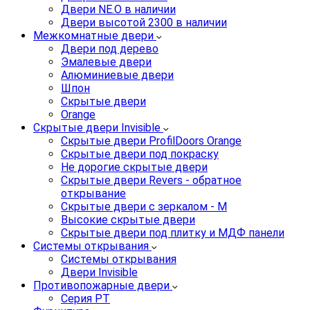
Двери NE.O в наличии
Двери высотой 2300 в наличии
Межкомнатные двери
Двери под дерево
Эмалевые двери
Алюминиевые двери
Шпон
Скрытые двери
Orange
Скрытые двери Invisible
Скрытые двери ProfilDoors Orange
Скрытые двери под покраску
Не дорогие скрытые двери
Скрытые двери Revers - обратное
открывание
Скрытые двери с зеркалом - M
Высокие скрытые двери
Скрытые двери под плитку и МДФ панели
Системы открывания
Системы открывания
Двери Invisible
Противопожарные двери
Серия PT