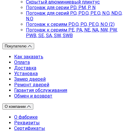
Скрытый алюминиевый плинтус
Погонаж для серии PD, PM, P, N
Погонаж для серий P.O, PD.O, PE.O, N.O, ND.O,
N.O
Погонаж к сериям PD.O, P.O, PE.O, N.O (2)
Погонаж к сериям PE, PA, NE, NA, NW, PW,
PWB, SE, SA, SW, SWB
Покупателю
Как заказать
Оплата
Доставка
Установка
Замер дверей
Ремонт дверей
Гарантия обслуживания
Обмен и возврат
О компании
О фабрике
Реквизиты
Сертификаты