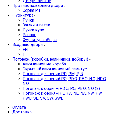
Двери Invisible
Противопожарные двери
Серия PT
Фурнитура
Ручки
Замки и петли
Ручки купе
Разное
Фурнитура общая
Входные двери
FN
I
Погонаж (коробки, наличники, доборы)
Алюминиевые короба
Скрытый алюминиевый плинтус
Погонаж для серии PD, PM, P, N
Погонаж для серий P.O, PD.O, PE.O, N.O, ND.O,
N.O
Погонаж к сериям PD.O, P.O, PE.O, N.O (2)
Погонаж к сериям PE, PA, NE, NA, NW, PW,
PWB, SE, SA, SW, SWB
Оплата
Доставка