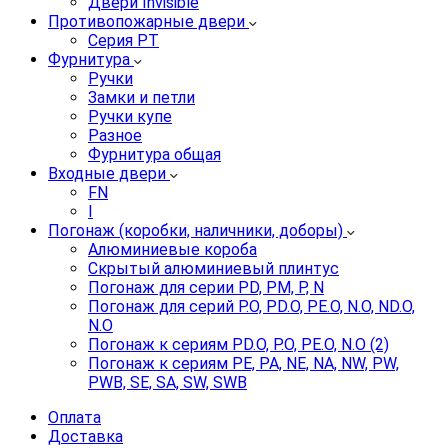
Двери Invisible
Противопожарные двери
Серия PT
Фурнитура
Ручки
Замки и петли
Ручки купе
Разное
Фурнитура общая
Входные двери
FN
I
Погонаж (коробки, наличники, доборы)
Алюминиевые короба
Скрытый алюминиевый плинтус
Погонаж для серии PD, PM, P, N
Погонаж для серий P.O, PD.O, PE.O, N.O, ND.O,
N.O
Погонаж к сериям PD.O, P.O, PE.O, N.O (2)
Погонаж к сериям PE, PA, NE, NA, NW, PW,
PWB, SE, SA, SW, SWB
Оплата
Доставка