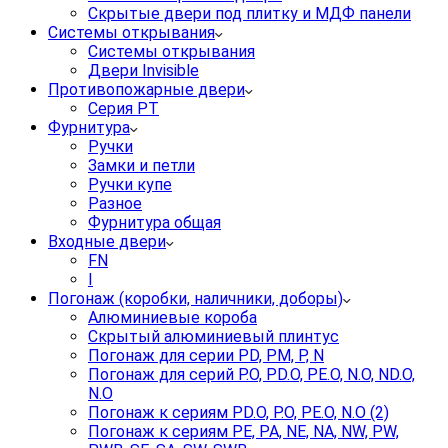
Скрытые двери под плитку и МДФ панели
Системы открывания
Системы открывания
Двери Invisible
Противопожарные двери
Серия PT
Фурнитура
Ручки
Замки и петли
Ручки купе
Разное
Фурнитура общая
Входные двери
FN
I
Погонаж (коробки, наличники, доборы)
Алюминиевые короба
Скрытый алюминиевый плинтус
Погонаж для серии PD, PM, P, N
Погонаж для серий P.O, PD.O, PE.O, N.O, ND.O,
N.O
Погонаж к сериям PD.O, P.O, PE.O, N.O (2)
Погонаж к сериям PE, PA, NE, NA, NW, PW,