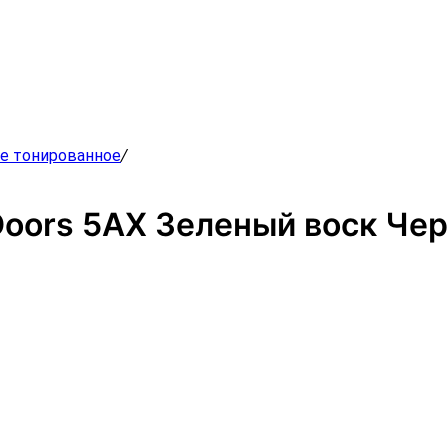
ое тонированное
/
Doors 5AX Зеленый воск Че