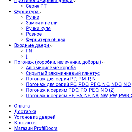
Противопожарные двери
Серия PT
Фурнитура
Ручки
Замки и петли
Ручки купе
Разное
Фурнитура общая
Входные двери
FN
I
Погонаж (коробки, наличники, доборы)
Алюминиевые короба
Скрытый алюминиевый плинтус
Погонаж для серии PD, PM, P, N
Погонаж для серий P.O, PD.O, PE.O, N.O, ND.O, N.O
Погонаж к сериям PD.O, P.O, PE.O, N.O (2)
Погонаж к сериям PE, PA, NE, NA, NW, PW, PWB, 
Оплата
Доставка
Установка дверей
Контакты
Магазин ProfilDoors