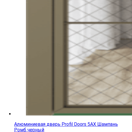
Алюминиевая дверь Profil Doors 5AX Шампань
Ромб черный