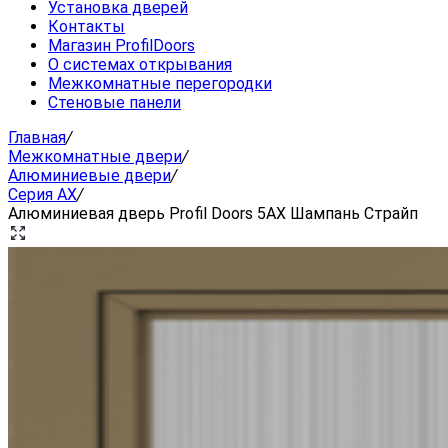
Установка дверей
Контакты
Магазин ProfilDoors
О системах открывания
Межкомнатные перегородки
Стеновые панели
Главная
/
Межкомнатные двери
/
Алюминиевые двери
/
Серия AX
/
Алюминиевая дверь Profil Doors 5AX Шампань Страйп