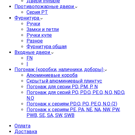
Двери Invisible
Противопожарные двери
Серия PT
Фурнитура
Ручки
Замки и петли
Ручки купе
Разное
Фурнитура общая
Входные двери
FN
I
Погонаж (коробки, наличники, доборы)
Алюминиевые короба
Скрытый алюминиевый плинтус
Погонаж для серии PD, PM, P, N
Погонаж для серий P.O, PD.O, PE.O, N.O, ND.O,
N.O
Погонаж к сериям PD.O, P.O, PE.O, N.O (2)
Погонаж к сериям PE, PA, NE, NA, NW, PW,
PWB, SE, SA, SW, SWB
Оплата
Доставка