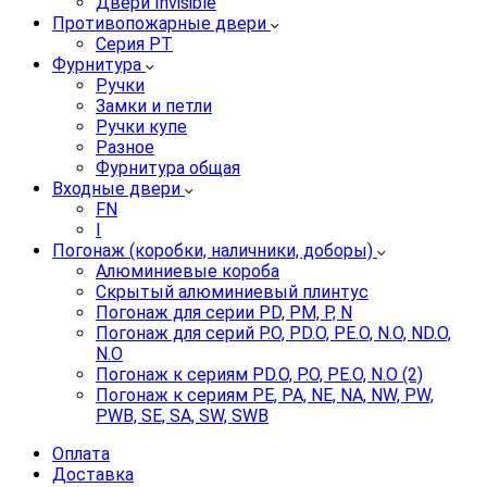
Двери Invisible
Противопожарные двери
Серия PT
Фурнитура
Ручки
Замки и петли
Ручки купе
Разное
Фурнитура общая
Входные двери
FN
I
Погонаж (коробки, наличники, доборы)
Алюминиевые короба
Скрытый алюминиевый плинтус
Погонаж для серии PD, PM, P, N
Погонаж для серий P.O, PD.O, PE.O, N.O, ND.O,
N.O
Погонаж к сериям PD.O, P.O, PE.O, N.O (2)
Погонаж к сериям PE, PA, NE, NA, NW, PW,
PWB, SE, SA, SW, SWB
Оплата
Доставка