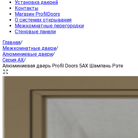
Установка дверей
Контакты
Магазин ProfilDoors
О системах открывания
Межкомнатные перегородки
Стеновые панели
Главная
/
Межкомнатные двери
/
Алюминиевые двери
/
Серия AX
/
Алюминиевая дверь Profil Doors 5AX Шампань Рэте