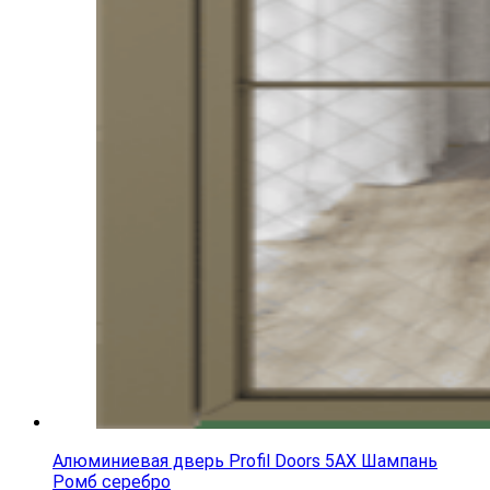
Алюминиевая дверь Profil Doors 5AX Шампань
Ромб серебро