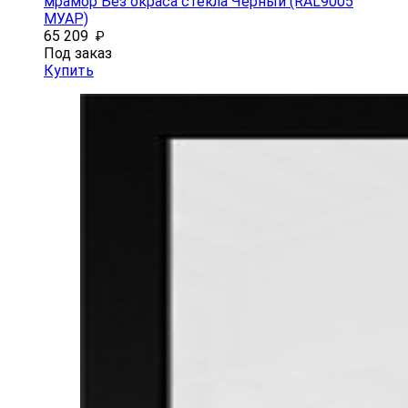
мрамор Без окраса стекла Чёрный (RAL9005
МУАР)
65 209
₽
Под заказ
Купить