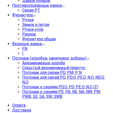
Двери Invisible
Противопожарные двери
Серия PT
Фурнитура
Ручки
Замки и петли
Ручки купе
Разное
Фурнитура общая
Входные двери
FN
I
Погонаж (коробки, наличники, доборы)
Алюминиевые короба
Скрытый алюминиевый плинтус
Погонаж для серии PD, PM, P, N
Погонаж для серий P.O, PD.O, PE.O, N.O, ND.O,
N.O
Погонаж к сериям PD.O, P.O, PE.O, N.O (2)
Погонаж к сериям PE, PA, NE, NA, NW, PW,
PWB, SE, SA, SW, SWB
Оплата
Доставка