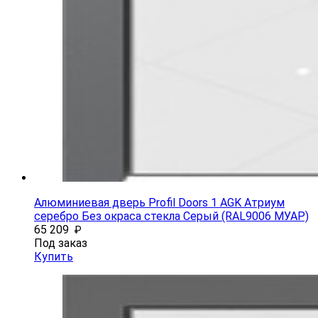
Алюминиевая дверь Profil Doors 1 AGK Атриум
серебро Без окраса стекла Серый (RAL9006 МУАР)
65 209
₽
Под заказ
Купить