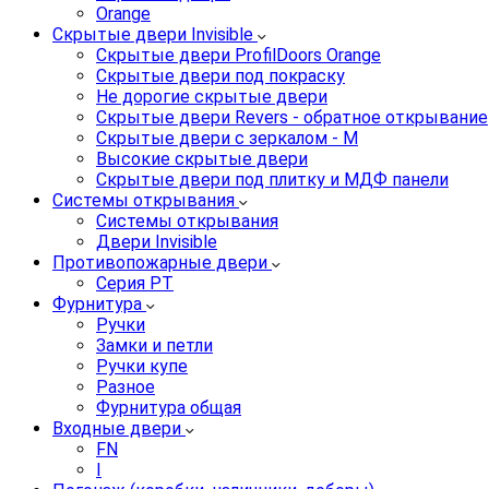
Orange
Скрытые двери Invisible
Скрытые двери ProfilDoors Orange
Скрытые двери под покраску
Не дорогие скрытые двери
Скрытые двери Revers - обратное открывание
Скрытые двери с зеркалом - M
Высокие скрытые двери
Скрытые двери под плитку и МДФ панели
Системы открывания
Системы открывания
Двери Invisible
Противопожарные двери
Серия PT
Фурнитура
Ручки
Замки и петли
Ручки купе
Разное
Фурнитура общая
Входные двери
FN
I