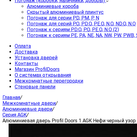
Погонаж (коробки, наличники, доборы)
Алюминиевые короба
Скрытый алюминиевый плинтус
Погонаж для серии PD, PM, P, N
Погонаж для серий P.O, PD.O, PE.O, N.O, ND.O, N.O
Погонаж к сериям PD.O, P.O, PE.O, N.O (2)
Погонаж к сериям PE, PA, NE, NA, NW, PW, PWB, 
Оплата
Доставка
Установка дверей
Контакты
Магазин ProfilDoors
О системах открывания
Межкомнатные перегородки
Стеновые панели
Главная
/
Межкомнатные двери
/
Алюминиевые двери
/
Серия AGK
/
Алюминиевая дверь Profil Doors 1 AGK Нефи черный узор