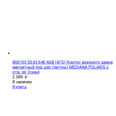
B06103.50.03.640 AGB (АГБ) Корпус врезного замка
магнитный под цил. (латунь) MEDIANA POLARIS с
отв. пл. (скин)
2 389
₽
В наличии
Купить