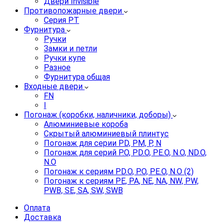
Двери Invisible
Противопожарные двери
Серия PT
Фурнитура
Ручки
Замки и петли
Ручки купе
Разное
Фурнитура общая
Входные двери
FN
I
Погонаж (коробки, наличники, доборы)
Алюминиевые короба
Скрытый алюминиевый плинтус
Погонаж для серии PD, PM, P, N
Погонаж для серий P.O, PD.O, PE.O, N.O, ND.O,
N.O
Погонаж к сериям PD.O, P.O, PE.O, N.O (2)
Погонаж к сериям PE, PA, NE, NA, NW, PW,
PWB, SE, SA, SW, SWB
Оплата
Доставка