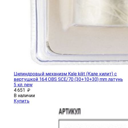
Цилиндровый механизм Kale kilit (Кале килит) с
вертушкой 164 OBS SCE/70 (30+10+30) mm латунь
5 кл. new
4 651
₽
В наличии
Купить