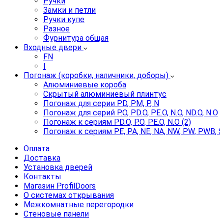
Ручки
Замки и петли
Ручки купе
Разное
Фурнитура общая
Входные двери
FN
I
Погонаж (коробки, наличники, доборы)
Алюминиевые короба
Скрытый алюминиевый плинтус
Погонаж для серии PD, PM, P, N
Погонаж для серий P.O, PD.O, PE.O, N.O, ND.O, N.O
Погонаж к сериям PD.O, P.O, PE.O, N.O (2)
Погонаж к сериям PE, PA, NE, NA, NW, PW, PWB, 
Оплата
Доставка
Установка дверей
Контакты
Магазин ProfilDoors
О системах открывания
Межкомнатные перегородки
Стеновые панели