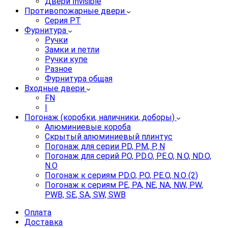
Двери Invisible
Противопожарные двери
Серия PT
Фурнитура
Ручки
Замки и петли
Ручки купе
Разное
Фурнитура общая
Входные двери
FN
I
Погонаж (коробки, наличники, доборы)
Алюминиевые короба
Скрытый алюминиевый плинтус
Погонаж для серии PD, PM, P, N
Погонаж для серий P.O, PD.O, PE.O, N.O, ND.O,
N.O
Погонаж к сериям PD.O, P.O, PE.O, N.O (2)
Погонаж к сериям PE, PA, NE, NA, NW, PW,
PWB, SE, SA, SW, SWB
Оплата
Доставка