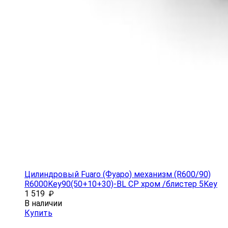
Цилиндровый Fuaro (Фуаро) механизм (R600/90)
R6000Key90(50+10+30)-BL CP хром /блистер 5Key
1 519
₽
В наличии
Купить