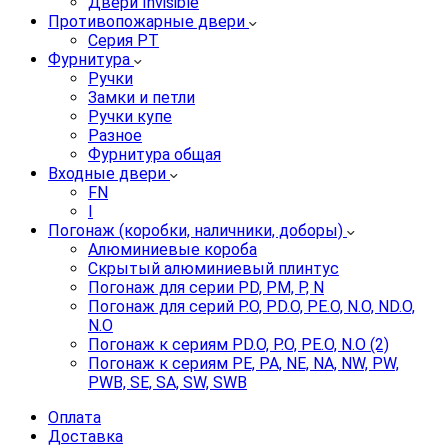
Двери Invisible
Противопожарные двери
Серия PT
Фурнитура
Ручки
Замки и петли
Ручки купе
Разное
Фурнитура общая
Входные двери
FN
I
Погонаж (коробки, наличники, доборы)
Алюминиевые короба
Скрытый алюминиевый плинтус
Погонаж для серии PD, PM, P, N
Погонаж для серий P.O, PD.O, PE.O, N.O, ND.O,
N.O
Погонаж к сериям PD.O, P.O, PE.O, N.O (2)
Погонаж к сериям PE, PA, NE, NA, NW, PW,
PWB, SE, SA, SW, SWB
Оплата
Доставка