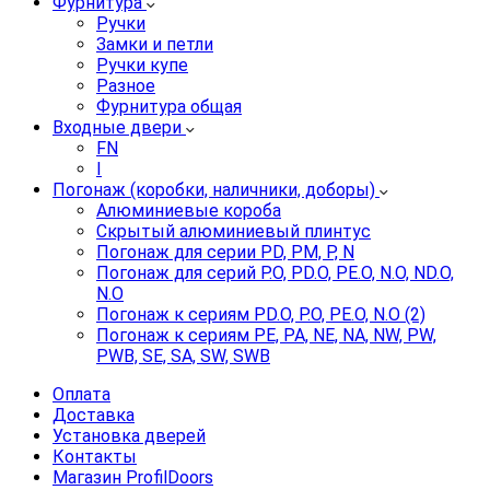
Фурнитура
Ручки
Замки и петли
Ручки купе
Разное
Фурнитура общая
Входные двери
FN
I
Погонаж (коробки, наличники, доборы)
Алюминиевые короба
Скрытый алюминиевый плинтус
Погонаж для серии PD, PM, P, N
Погонаж для серий P.O, PD.O, PE.O, N.O, ND.O,
N.O
Погонаж к сериям PD.O, P.O, PE.O, N.O (2)
Погонаж к сериям PE, PA, NE, NA, NW, PW,
PWB, SE, SA, SW, SWB
Оплата
Доставка
Установка дверей
Контакты
Магазин ProfilDoors