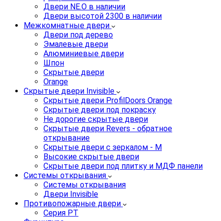
Двери NE.O в наличии
Двери высотой 2300 в наличии
Межкомнатные двери
Двери под дерево
Эмалевые двери
Алюминиевые двери
Шпон
Скрытые двери
Orange
Скрытые двери Invisible
Скрытые двери ProfilDoors Orange
Скрытые двери под покраску
Не дорогие скрытые двери
Скрытые двери Revers - обратное
открывание
Скрытые двери с зеркалом - M
Высокие скрытые двери
Скрытые двери под плитку и МДФ панели
Системы открывания
Системы открывания
Двери Invisible
Противопожарные двери
Серия PT