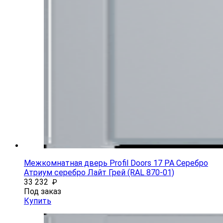
Межкомнатная дверь Profil Doors 17 PA Серебро
Атриум серебро Лайт Грей (RAL 870-01)
33 232
₽
Под заказ
Купить