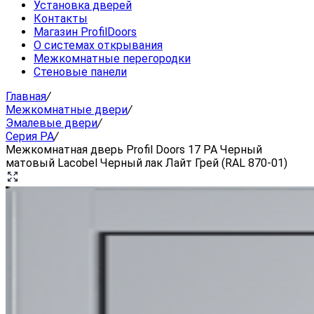
Установка дверей
Контакты
Магазин ProfilDoors
О системах открывания
Межкомнатные перегородки
Стеновые панели
Главная
/
Межкомнатные двери
/
Эмалевые двери
/
Серия PA
/
Межкомнатная дверь Profil Doors 17 PA Черный
матовый Lacobel Черный лак Лайт Грей (RAL 870-01)