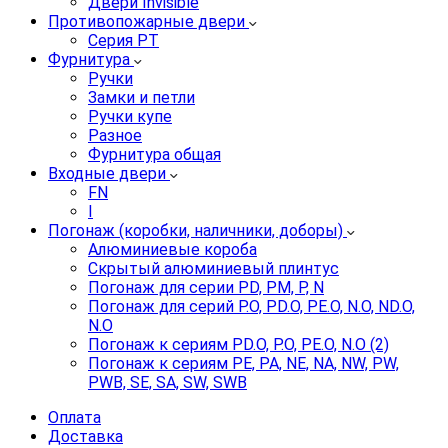
Двери Invisible
Противопожарные двери
Серия PT
Фурнитура
Ручки
Замки и петли
Ручки купе
Разное
Фурнитура общая
Входные двери
FN
I
Погонаж (коробки, наличники, доборы)
Алюминиевые короба
Скрытый алюминиевый плинтус
Погонаж для серии PD, PM, P, N
Погонаж для серий P.O, PD.O, PE.O, N.O, ND.O,
N.O
Погонаж к сериям PD.O, P.O, PE.O, N.O (2)
Погонаж к сериям PE, PA, NE, NA, NW, PW,
PWB, SE, SA, SW, SWB
Оплата
Доставка