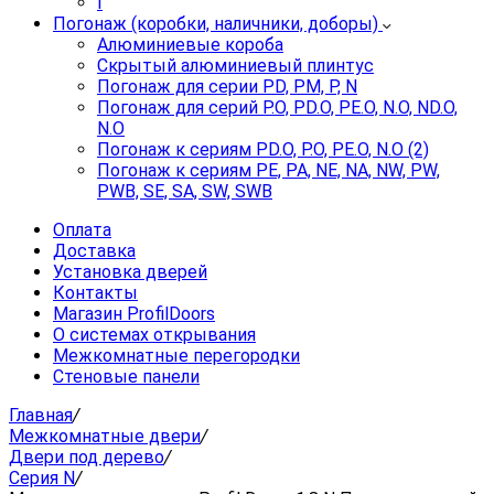
I
Погонаж (коробки, наличники, доборы)
Алюминиевые короба
Скрытый алюминиевый плинтус
Погонаж для серии PD, PM, P, N
Погонаж для серий P.O, PD.O, PE.O, N.O, ND.O,
N.O
Погонаж к сериям PD.O, P.O, PE.O, N.O (2)
Погонаж к сериям PE, PA, NE, NA, NW, PW,
PWB, SE, SA, SW, SWB
Оплата
Доставка
Установка дверей
Контакты
Магазин ProfilDoors
О системах открывания
Межкомнатные перегородки
Стеновые панели
Главная
/
Межкомнатные двери
/
Двери под дерево
/
Серия N
/