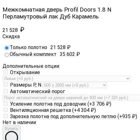
Межкомнатная дверь Profil Doors 1.8 N
Перламутровый лак Дуб Карамель
₽
21 528
Скидка
Только полотно
21 528
₽
Обычный комплект
35 602
₽
Дополнительные опции:
Открывание
Размеры P, N
Автоматический порог
Усиление полотна под доводчик (+
3 706
₽
)
Вентиляционная решетка (+
4 304
₽
)
Зарезка полотна под дополнительную петлю (+
935
₽
)
Нет в наличии
Купить