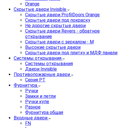
Orange
Скрытые двери Invisible
Скрытые двери ProfilDoors Orange
Скрытые двери под покраску
Не дорогие скрытые двери
Скрытые двери Revers - обратное
открывание
Скрытые двери с зеркалом - M
Высокие скрытые двери
Скрытые двери под плитку и МДФ панели
Системы открывания
Системы открывания
Двери Invisible
Противопожарные двери
Серия PT
Фурнитура
Ручки
Замки и петли
Ручки купе
Разное
Фурнитура общая
Входные двери
FN