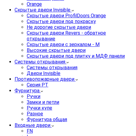
Orange
Скрытые двери Invisible
Скрытые двери ProfilDoors Orange
Скрытые двери под покраску
Не дорогие скрытые двери
Скрытые двери Revers - обратное
открывание
Скрытые двери с зеркалом - M
Высокие скрытые двери
Скрытые двери под плитку и МДФ панели
Системы открывания
Системы открывания
Двери Invisible
Противопожарные двери
Серия PT
Фурнитура
Ручки
Замки и петли
Ручки купе
Разное
Фурнитура общая
Входные двери
FN