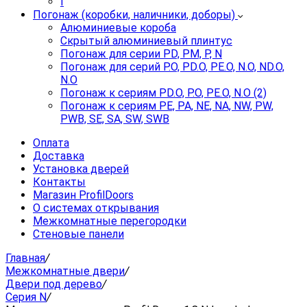
I
Погонаж (коробки, наличники, доборы)
Алюминиевые короба
Скрытый алюминиевый плинтус
Погонаж для серии PD, PM, P, N
Погонаж для серий P.O, PD.O, PE.O, N.O, ND.O,
N.O
Погонаж к сериям PD.O, P.O, PE.O, N.O (2)
Погонаж к сериям PE, PA, NE, NA, NW, PW,
PWB, SE, SA, SW, SWB
Оплата
Доставка
Установка дверей
Контакты
Магазин ProfilDoors
О системах открывания
Межкомнатные перегородки
Стеновые панели
Главная
/
Межкомнатные двери
/
Двери под дерево
/
Серия N
/