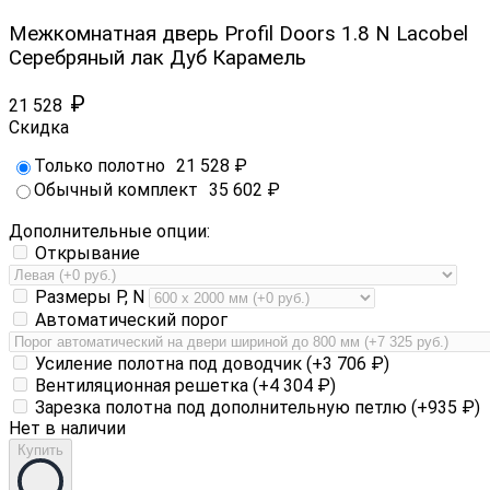
Межкомнатная дверь Profil Doors 1.8 N Lacobel
Серебряный лак Дуб Карамель
₽
21 528
Скидка
Только полотно
21 528
₽
Обычный комплект
35 602
₽
Дополнительные опции:
Открывание
Размеры P, N
Автоматический порог
Усиление полотна под доводчик (+
3 706
₽
)
Вентиляционная решетка (+
4 304
₽
)
Зарезка полотна под дополнительную петлю (+
935
₽
)
Нет в наличии
Купить