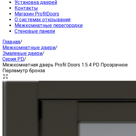
Установка дверей
Контакты
Магазин ProfilDoors
О системах открывания
Межкомнатные перегородки
Стеновые панели
Главная
/
Межкомнатные двери
/
Эмалевые двери
/
Серия PD
/
Межкомнатная дверь Profil Doors 1.5.4 PD Прозрачное
Перламутр бронза