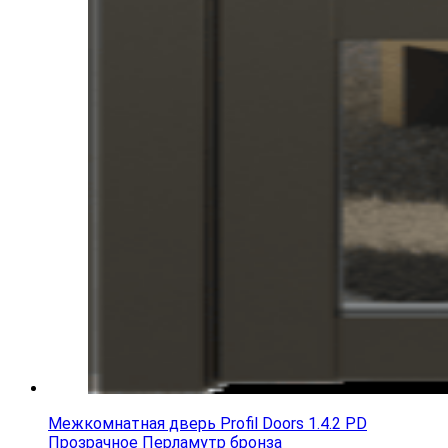
Межкомнатная дверь Profil Doors 1.4.2 PD
Прозрачное Перламутр бронза