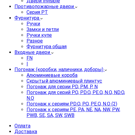
Двери Invisible
Противопожарные двери
Серия PT
Фурнитура
Ручки
Замки и петли
Ручки купе
Разное
Фурнитура общая
Входные двери
FN
I
Погонаж (коробки, наличники, доборы)
Алюминиевые короба
Скрытый алюминиевый плинтус
Погонаж для серии PD, PM, P, N
Погонаж для серий P.O, PD.O, PE.O, N.O, ND.O,
N.O
Погонаж к сериям PD.O, P.O, PE.O, N.O (2)
Погонаж к сериям PE, PA, NE, NA, NW, PW,
PWB, SE, SA, SW, SWB
Оплата
Доставка