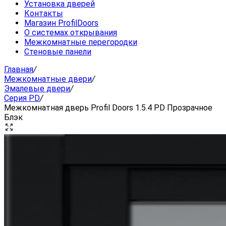
Установка дверей
Контакты
Магазин ProfilDoors
О системах открывания
Межкомнатные перегородки
Стеновые панели
Главная
/
Межкомнатные двери
/
Эмалевые двери
/
Серия PD
/
Межкомнатная дверь Profil Doors 1.5.4 PD Прозрачное
Блэк