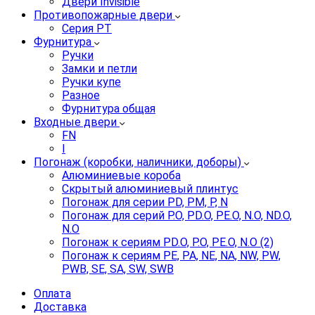
Двери Invisible
Противопожарные двери
Серия PT
Фурнитура
Ручки
Замки и петли
Ручки купе
Разное
Фурнитура общая
Входные двери
FN
I
Погонаж (коробки, наличники, доборы)
Алюминиевые короба
Скрытый алюминиевый плинтус
Погонаж для серии PD, PM, P, N
Погонаж для серий P.O, PD.O, PE.O, N.O, ND.O,
N.O
Погонаж к сериям PD.O, P.O, PE.O, N.O (2)
Погонаж к сериям PE, PA, NE, NA, NW, PW,
PWB, SE, SA, SW, SWB
Оплата
Доставка