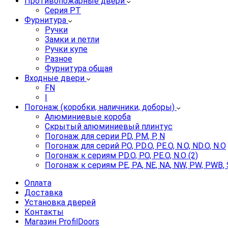
Противопожарные двери
Серия PT
Фурнитура
Ручки
Замки и петли
Ручки купе
Разное
Фурнитура общая
Входные двери
FN
I
Погонаж (коробки, наличники, доборы)
Алюминиевые короба
Скрытый алюминиевый плинтус
Погонаж для серии PD, PM, P, N
Погонаж для серий P.O, PD.O, PE.O, N.O, ND.O, N.O
Погонаж к сериям PD.O, P.O, PE.O, N.O (2)
Погонаж к сериям PE, PA, NE, NA, NW, PW, PWB, 
Оплата
Доставка
Установка дверей
Контакты
Магазин ProfilDoors