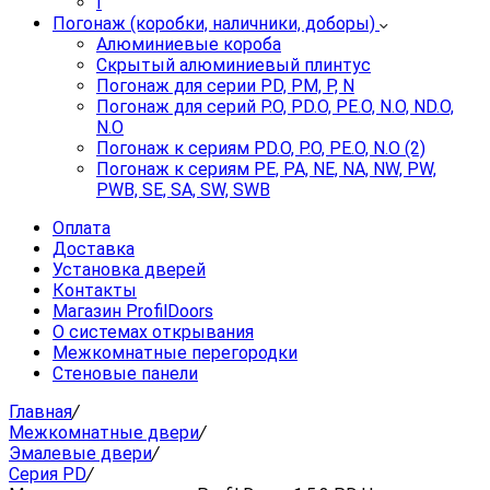
I
Погонаж (коробки, наличники, доборы)
Алюминиевые короба
Скрытый алюминиевый плинтус
Погонаж для серии PD, PM, P, N
Погонаж для серий P.O, PD.O, PE.O, N.O, ND.O,
N.O
Погонаж к сериям PD.O, P.O, PE.O, N.O (2)
Погонаж к сериям PE, PA, NE, NA, NW, PW,
PWB, SE, SA, SW, SWB
Оплата
Доставка
Установка дверей
Контакты
Магазин ProfilDoors
О системах открывания
Межкомнатные перегородки
Стеновые панели
Главная
/
Межкомнатные двери
/
Эмалевые двери
/
Серия PD
/