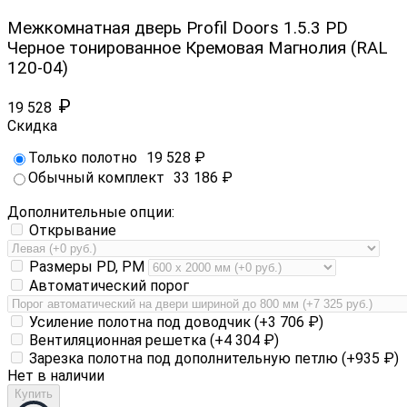
Межкомнатная дверь Profil Doors 1.5.3 PD
Черное тонированное Кремовая Магнолия (RAL
120-04)
₽
19 528
Скидка
Только полотно
19 528
₽
Обычный комплект
33 186
₽
Дополнительные опции:
Открывание
Размеры PD, PM
Автоматический порог
Усиление полотна под доводчик (+
3 706
₽
)
Вентиляционная решетка (+
4 304
₽
)
Зарезка полотна под дополнительную петлю (+
935
₽
)
Нет в наличии
Купить