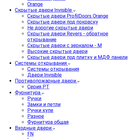
Orange
Скрытые двери Invisible
Скрытые двери ProfilDoors Orange
Скрытые двери под покраску
Не дорогие скрытые двери
Скрытые двери Revers - обратное
открывание
Скрытые двери с зеркалом - M
Высокие скрытые двери
Скрытые двери под плитку и МДФ панели
Системы открывания
Системы открывания
Двери Invisible
Противопожарные двери
Серия PT
Фурнитура
Ручки
Замки и петли
Ручки купе
Разное
Фурнитура общая
Входные двери
FN