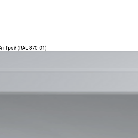
т Грей (RAL 870-01)