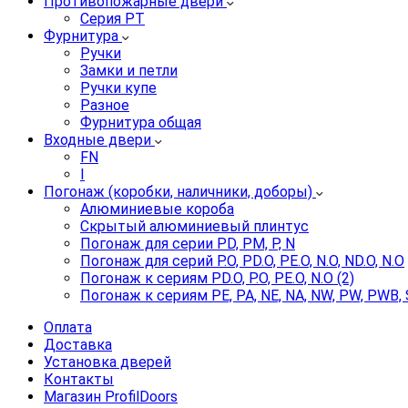
Противопожарные двери
Серия PT
Фурнитура
Ручки
Замки и петли
Ручки купе
Разное
Фурнитура общая
Входные двери
FN
I
Погонаж (коробки, наличники, доборы)
Алюминиевые короба
Скрытый алюминиевый плинтус
Погонаж для серии PD, PM, P, N
Погонаж для серий P.O, PD.O, PE.O, N.O, ND.O, N.O
Погонаж к сериям PD.O, P.O, PE.O, N.O (2)
Погонаж к сериям PE, PA, NE, NA, NW, PW, PWB, 
Оплата
Доставка
Установка дверей
Контакты
Магазин ProfilDoors