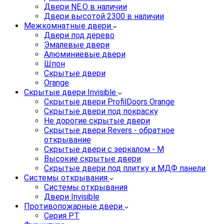
Двери NE.O в наличии
Двери высотой 2300 в наличии
Межкомнатные двери
Двери под дерево
Эмалевые двери
Алюминиевые двери
Шпон
Скрытые двери
Orange
Скрытые двери Invisible
Скрытые двери ProfilDoors Orange
Скрытые двери под покраску
Не дорогие скрытые двери
Скрытые двери Revers - обратное
открывание
Скрытые двери с зеркалом - M
Высокие скрытые двери
Скрытые двери под плитку и МДФ панели
Системы открывания
Системы открывания
Двери Invisible
Противопожарные двери
Серия PT