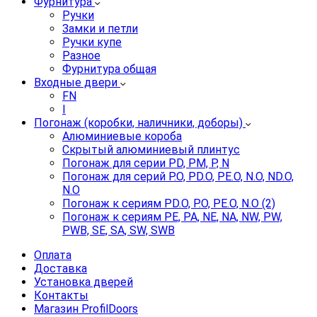
Фурнитура
Ручки
Замки и петли
Ручки купе
Разное
Фурнитура общая
Входные двери
FN
I
Погонаж (коробки, наличники, доборы)
Алюминиевые короба
Скрытый алюминиевый плинтус
Погонаж для серии PD, PM, P, N
Погонаж для серий P.O, PD.O, PE.O, N.O, ND.O,
N.O
Погонаж к сериям PD.O, P.O, PE.O, N.O (2)
Погонаж к сериям PE, PA, NE, NA, NW, PW,
PWB, SE, SA, SW, SWB
Оплата
Доставка
Установка дверей
Контакты
Магазин ProfilDoors