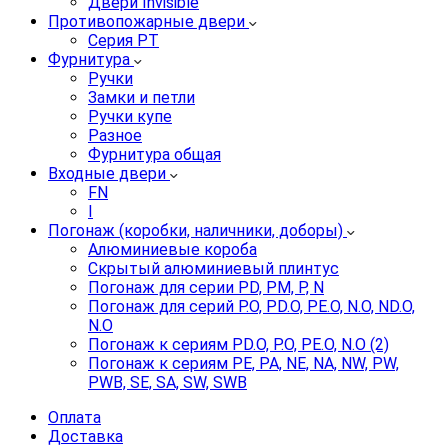
Двери Invisible
Противопожарные двери
Серия PT
Фурнитура
Ручки
Замки и петли
Ручки купе
Разное
Фурнитура общая
Входные двери
FN
I
Погонаж (коробки, наличники, доборы)
Алюминиевые короба
Скрытый алюминиевый плинтус
Погонаж для серии PD, PM, P, N
Погонаж для серий P.O, PD.O, PE.O, N.O, ND.O,
N.O
Погонаж к сериям PD.O, P.O, PE.O, N.O (2)
Погонаж к сериям PE, PA, NE, NA, NW, PW,
PWB, SE, SA, SW, SWB
Оплата
Доставка