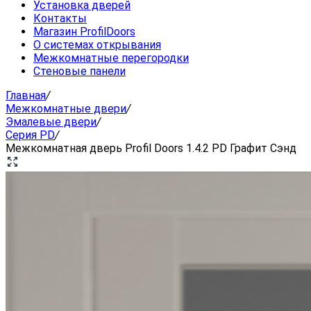
Установка дверей
Контакты
Магазин ProfilDoors
О системах открывания
Межкомнатные перегородки
Стеновые панели
Главная
/
Межкомнатные двери
/
Эмалевые двери
/
Серия PD
/
Межкомнатная дверь Profil Doors 1.4.2 PD Графит Сэнд