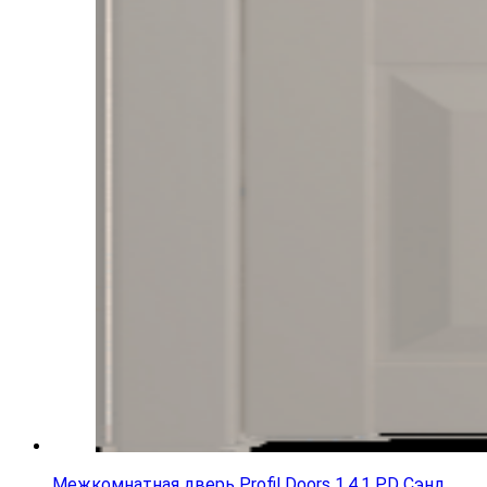
Межкомнатная дверь Profil Doors 1.4.1 PD Сэнд