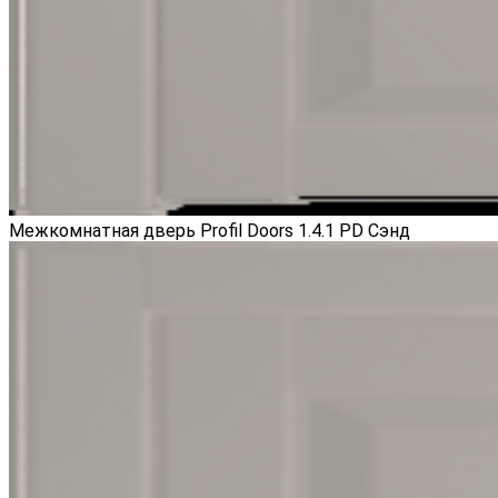
Межкомнатная дверь Profil Doors 1.4.1 PD Сэнд