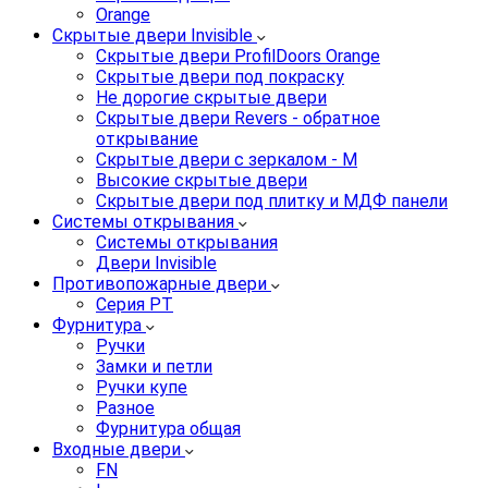
Orange
Скрытые двери Invisible
Скрытые двери ProfilDoors Orange
Скрытые двери под покраску
Не дорогие скрытые двери
Скрытые двери Revers - обратное
открывание
Скрытые двери с зеркалом - M
Высокие скрытые двери
Скрытые двери под плитку и МДФ панели
Системы открывания
Системы открывания
Двери Invisible
Противопожарные двери
Серия PT
Фурнитура
Ручки
Замки и петли
Ручки купе
Разное
Фурнитура общая
Входные двери
FN