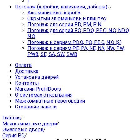
I
Погонаж (коробки, наличники, доборы)
Алюминиевые короба
Скрытый алюминиевый плинтус
Погонаж для серии PD, PM, P, N
Погонаж для серий P.O, PD.O, PE.O, N.O, ND.O,
N.O
Погонаж к сериям PD.O, P.O, PE.O, N.O (2)
Погонаж к сериям PE, PA, NE, NA, NW, PW,
PWB, SE, SA, SW, SWB
Оплата
Доставка
Установка дверей
Контакты
Магазин ProfilDoors
О системах открывания
Межкомнатные перегородки
Стеновые панели
Главная
/
Межкомнатные двери
/
Эмалевые двери
/
Серия PD
/