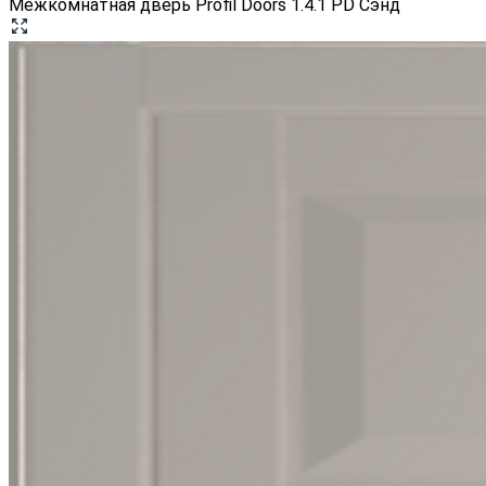
Межкомнатная дверь Profil Doors 1.4.1 PD Сэнд