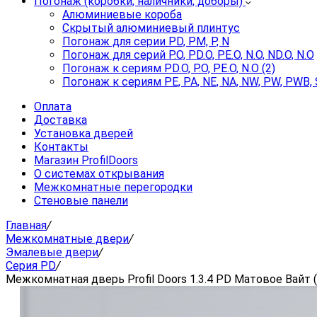
Погонаж (коробки, наличники, доборы)
Алюминиевые короба
Скрытый алюминиевый плинтус
Погонаж для серии PD, PM, P, N
Погонаж для серий P.O, PD.O, PE.O, N.O, ND.O, N.O
Погонаж к сериям PD.O, P.O, PE.O, N.O (2)
Погонаж к сериям PE, PA, NE, NA, NW, PW, PWB, 
Оплата
Доставка
Установка дверей
Контакты
Магазин ProfilDoors
О системах открывания
Межкомнатные перегородки
Стеновые панели
Главная
/
Межкомнатные двери
/
Эмалевые двери
/
Серия PD
/
Межкомнатная дверь Profil Doors 1.3.4 PD Матовое Вайт (