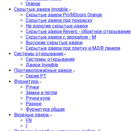
Orange
Скрытые двери Invisible
Скрытые двери ProfilDoors Orange
Скрытые двери под покраску
Не дорогие скрытые двери
Скрытые двери Revers - обратное открывание
Скрытые двери с зеркалом - M
Высокие скрытые двери
Скрытые двери под плитку и МДФ панели
Системы открывания
Системы открывания
Двери Invisible
Противопожарные двери
Серия PT
Фурнитура
Ручки
Замки и петли
Ручки купе
Разное
Фурнитура общая
Входные двери
FN
I