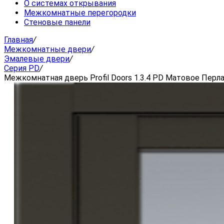
О системах открывания
Межкомнатные перегородки
Стеновые панели
Главная
/
Межкомнатные двери
/
Эмалевые двери
/
Серия PD
/
Межкомнатная дверь Profil Doors 1.3.4 PD Матовое Перл