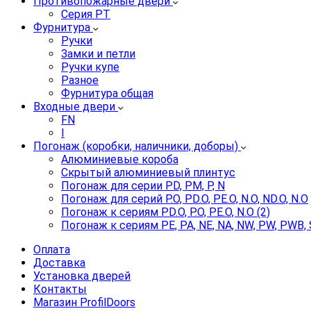
Противопожарные двери
Серия PT
Фурнитура
Ручки
Замки и петли
Ручки купе
Разное
Фурнитура общая
Входные двери
FN
I
Погонаж (коробки, наличники, доборы)
Алюминиевые короба
Скрытый алюминиевый плинтус
Погонаж для серии PD, PM, P, N
Погонаж для серий P.O, PD.O, PE.O, N.O, ND.O, N.O
Погонаж к сериям PD.O, P.O, PE.O, N.O (2)
Погонаж к сериям PE, PA, NE, NA, NW, PW, PWB, 
Оплата
Доставка
Установка дверей
Контакты
Магазин ProfilDoors