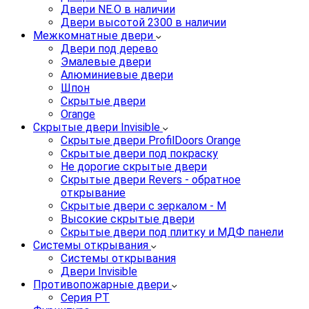
Двери NE.O в наличии
Двери высотой 2300 в наличии
Межкомнатные двери
Двери под дерево
Эмалевые двери
Алюминиевые двери
Шпон
Скрытые двери
Orange
Скрытые двери Invisible
Скрытые двери ProfilDoors Orange
Скрытые двери под покраску
Не дорогие скрытые двери
Скрытые двери Revers - обратное
открывание
Скрытые двери с зеркалом - M
Высокие скрытые двери
Скрытые двери под плитку и МДФ панели
Системы открывания
Системы открывания
Двери Invisible
Противопожарные двери
Серия PT