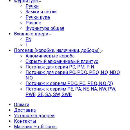
Фурнитура
Ручки
Замки и петли
Ручки купе
Разное
Фурнитура общая
Входные двери
FN
I
Погонаж (коробки, наличники, доборы)
Алюминиевые короба
Скрытый алюминиевый плинтус
Погонаж для серии PD, PM, P, N
Погонаж для серий P.O, PD.O, PE.O, N.O, ND.O,
N.O
Погонаж к сериям PD.O, P.O, PE.O, N.O (2)
Погонаж к сериям PE, PA, NE, NA, NW, PW,
PWB, SE, SA, SW, SWB
Оплата
Доставка
Установка дверей
Контакты
Магазин ProfilDoors