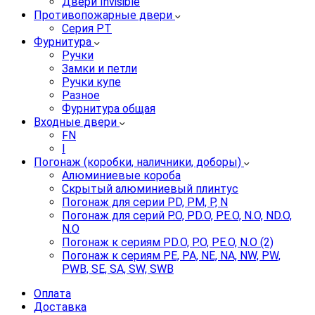
Двери Invisible
Противопожарные двери
Серия PT
Фурнитура
Ручки
Замки и петли
Ручки купе
Разное
Фурнитура общая
Входные двери
FN
I
Погонаж (коробки, наличники, доборы)
Алюминиевые короба
Скрытый алюминиевый плинтус
Погонаж для серии PD, PM, P, N
Погонаж для серий P.O, PD.O, PE.O, N.O, ND.O,
N.O
Погонаж к сериям PD.O, P.O, PE.O, N.O (2)
Погонаж к сериям PE, PA, NE, NA, NW, PW,
PWB, SE, SA, SW, SWB
Оплата
Доставка