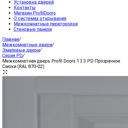
Установка дверей
Контакты
Магазин ProfilDoors
О системах открывания
Межкомнатные перегородки
Стеновые панели
Главная
/
Межкомнатные двери
/
Эмалевые двери
/
Серия PD
/
Межкомнатная дверь Profil Doors 1.3.3 PD Прозрачное
Смоки (RAL 870-02)