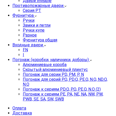
Двери Invisible
Противопожарные двери
Серия PT
Фурнитура
Ручки
Замки и петли
Ручки купе
Разное
Фурнитура общая
Входные двери
FN
I
Погонаж (коробки, наличники, доборы)
Алюминиевые короба
Скрытый алюминиевый плинтус
Погонаж для серии PD, PM, P, N
Погонаж для серий P.O, PD.O, PE.O, N.O, ND.O,
N.O
Погонаж к сериям PD.O, P.O, PE.O, N.O (2)
Погонаж к сериям PE, PA, NE, NA, NW, PW,
PWB, SE, SA, SW, SWB
Оплата
Доставка