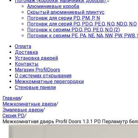
Погонаж (коробки, наличники, доборы)
Алюминиевые короба
Скрытый алюминиевый плинтус
Погонаж для серии PD, PM, P, N
Погонаж для серий P.O, PD.O, PE.O, N.O, ND.O, N.O
Погонаж к сериям PD.O, P.O, PE.O, N.O (2)
Погонаж к сериям PE, PA, NE, NA, NW, PW, PWB, 
Оплата
Доставка
Установка дверей
Контакты
Магазин ProfilDoors
О системах открывания
Межкомнатные перегородки
Стеновые панели
Главная
/
Межкомнатные двери
/
Эмалевые двери
/
Серия PD
/
Межкомнатная дверь Profil Doors 1.3.1 PD Перламутр бе