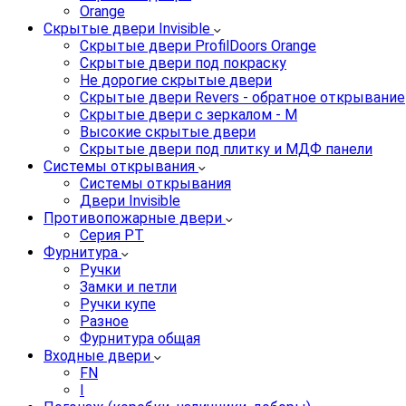
Orange
Скрытые двери Invisible
Скрытые двери ProfilDoors Orange
Скрытые двери под покраску
Не дорогие скрытые двери
Скрытые двери Revers - обратное открывание
Скрытые двери с зеркалом - M
Высокие скрытые двери
Скрытые двери под плитку и МДФ панели
Системы открывания
Системы открывания
Двери Invisible
Противопожарные двери
Серия PT
Фурнитура
Ручки
Замки и петли
Ручки купе
Разное
Фурнитура общая
Входные двери
FN
I