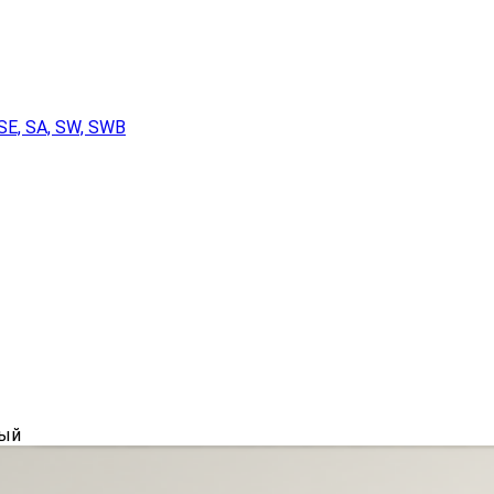
SE, SA, SW, SWB
лый