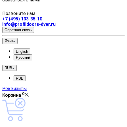
Позвоните нам
+7 (495) 133-35-10
info@profildoors-dver.ru
Обратная связь
Язык
English
Русский
RUB
RUB
Реквизиты
0
Корзина