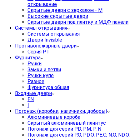
открывание
Скрытые двери с зеркалом - M
Высокие скрытые двери
Скрытые двери под плитку и МДФ панели
Системы открывания
Системы открывания
Двери Invisible
Противопожарные двери
Серия PT
Фурнитура
Ручки
Замки и петли
Ручки купе
Разное
Фурнитура общая
Входные двери
FN
I
Погонаж (коробки, наличники, доборы)
Алюминиевые короба
Скрытый алюминиевый плинтус
Погонаж для серии PD, PM, P, N
Погонаж для серий P.O, PD.O, PE.O, N.O, ND.O,