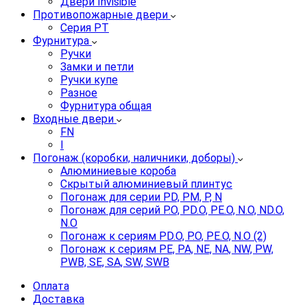
Двери Invisible
Противопожарные двери
Серия PT
Фурнитура
Ручки
Замки и петли
Ручки купе
Разное
Фурнитура общая
Входные двери
FN
I
Погонаж (коробки, наличники, доборы)
Алюминиевые короба
Скрытый алюминиевый плинтус
Погонаж для серии PD, PM, P, N
Погонаж для серий P.O, PD.O, PE.O, N.O, ND.O,
N.O
Погонаж к сериям PD.O, P.O, PE.O, N.O (2)
Погонаж к сериям PE, PA, NE, NA, NW, PW,
PWB, SE, SA, SW, SWB
Оплата
Доставка