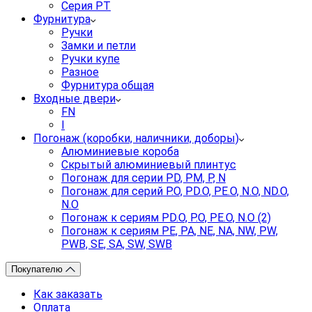
Серия PT
Фурнитура
Ручки
Замки и петли
Ручки купе
Разное
Фурнитура общая
Входные двери
FN
I
Погонаж (коробки, наличники, доборы)
Алюминиевые короба
Скрытый алюминиевый плинтус
Погонаж для серии PD, PM, P, N
Погонаж для серий P.O, PD.O, PE.O, N.O, ND.O,
N.O
Погонаж к сериям PD.O, P.O, PE.O, N.O (2)
Погонаж к сериям PE, PA, NE, NA, NW, PW,
PWB, SE, SA, SW, SWB
Покупателю
Как заказать
Оплата