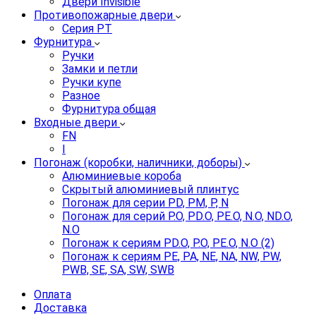
Двери Invisible
Противопожарные двери
Серия PT
Фурнитура
Ручки
Замки и петли
Ручки купе
Разное
Фурнитура общая
Входные двери
FN
I
Погонаж (коробки, наличники, доборы)
Алюминиевые короба
Скрытый алюминиевый плинтус
Погонаж для серии PD, PM, P, N
Погонаж для серий P.O, PD.O, PE.O, N.O, ND.O,
N.O
Погонаж к сериям PD.O, P.O, PE.O, N.O (2)
Погонаж к сериям PE, PA, NE, NA, NW, PW,
PWB, SE, SA, SW, SWB
Оплата
Доставка