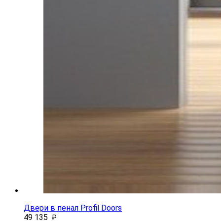
Двери в пенал Profil Doors
49 135
₽