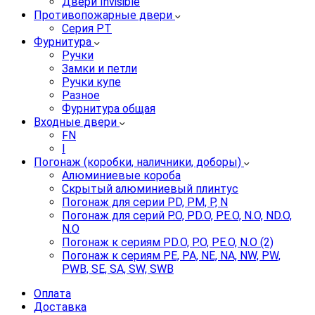
Двери Invisible
Противопожарные двери
Серия PT
Фурнитура
Ручки
Замки и петли
Ручки купе
Разное
Фурнитура общая
Входные двери
FN
I
Погонаж (коробки, наличники, доборы)
Алюминиевые короба
Скрытый алюминиевый плинтус
Погонаж для серии PD, PM, P, N
Погонаж для серий P.O, PD.O, PE.O, N.O, ND.O,
N.O
Погонаж к сериям PD.O, P.O, PE.O, N.O (2)
Погонаж к сериям PE, PA, NE, NA, NW, PW,
PWB, SE, SA, SW, SWB
Оплата
Доставка