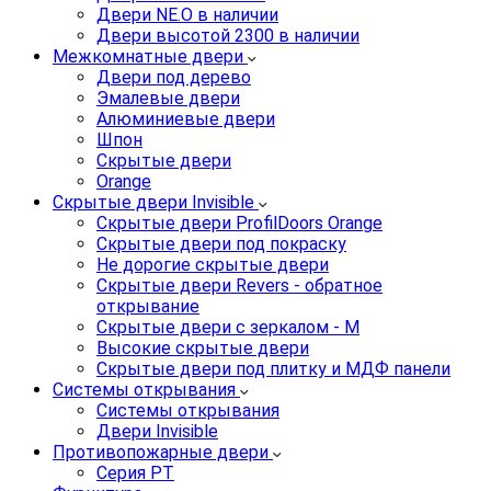
Двери NE.O в наличии
Двери высотой 2300 в наличии
Межкомнатные двери
Двери под дерево
Эмалевые двери
Алюминиевые двери
Шпон
Скрытые двери
Orange
Скрытые двери Invisible
Скрытые двери ProfilDoors Orange
Скрытые двери под покраску
Не дорогие скрытые двери
Скрытые двери Revers - обратное
открывание
Скрытые двери с зеркалом - M
Высокие скрытые двери
Скрытые двери под плитку и МДФ панели
Системы открывания
Системы открывания
Двери Invisible
Противопожарные двери
Серия PT