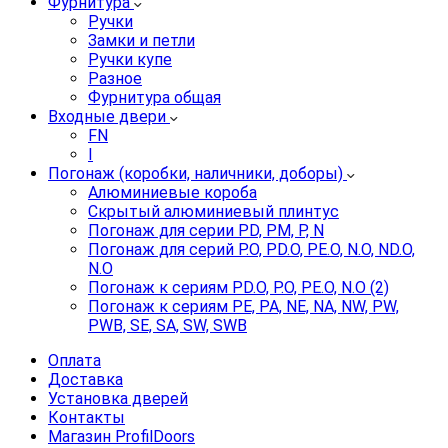
Фурнитура
Ручки
Замки и петли
Ручки купе
Разное
Фурнитура общая
Входные двери
FN
I
Погонаж (коробки, наличники, доборы)
Алюминиевые короба
Скрытый алюминиевый плинтус
Погонаж для серии PD, PM, P, N
Погонаж для серий P.O, PD.O, PE.O, N.O, ND.O,
N.O
Погонаж к сериям PD.O, P.O, PE.O, N.O (2)
Погонаж к сериям PE, PA, NE, NA, NW, PW,
PWB, SE, SA, SW, SWB
Оплата
Доставка
Установка дверей
Контакты
Магазин ProfilDoors