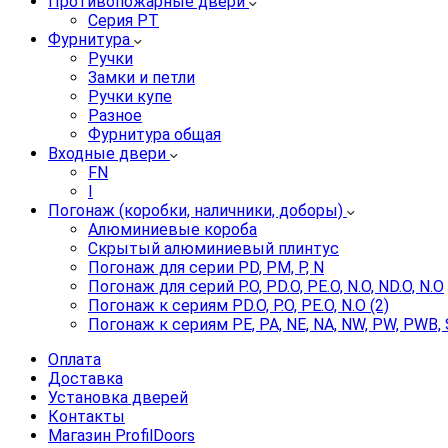
Противопожарные двери
Серия PT
Фурнитура
Ручки
Замки и петли
Ручки купе
Разное
Фурнитура общая
Входные двери
FN
I
Погонаж (коробки, наличники, доборы)
Алюминиевые короба
Скрытый алюминиевый плинтус
Погонаж для серии PD, PM, P, N
Погонаж для серий P.O, PD.O, PE.O, N.O, ND.O, N.O
Погонаж к сериям PD.O, P.O, PE.O, N.O (2)
Погонаж к сериям PE, PA, NE, NA, NW, PW, PWB, 
Оплата
Доставка
Установка дверей
Контакты
Магазин ProfilDoors