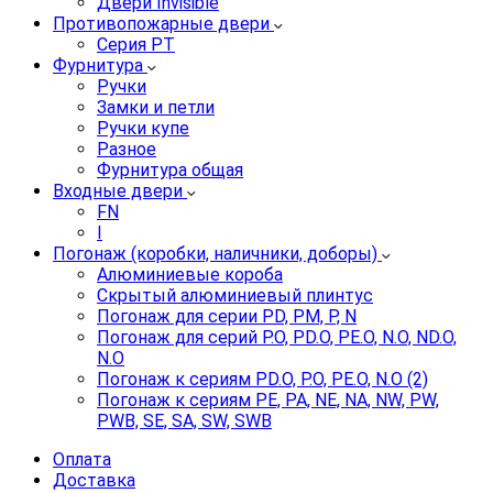
Двери Invisible
Противопожарные двери
Серия PT
Фурнитура
Ручки
Замки и петли
Ручки купе
Разное
Фурнитура общая
Входные двери
FN
I
Погонаж (коробки, наличники, доборы)
Алюминиевые короба
Скрытый алюминиевый плинтус
Погонаж для серии PD, PM, P, N
Погонаж для серий P.O, PD.O, PE.O, N.O, ND.O,
N.O
Погонаж к сериям PD.O, P.O, PE.O, N.O (2)
Погонаж к сериям PE, PA, NE, NA, NW, PW,
PWB, SE, SA, SW, SWB
Оплата
Доставка