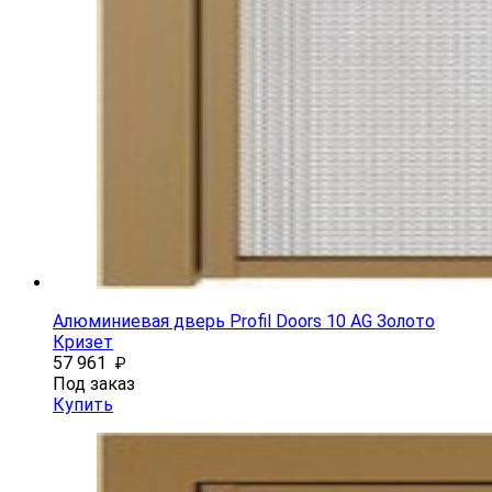
Алюминиевая дверь Profil Doors 10 AG Золото
Кризет
57 961
₽
Под заказ
Купить