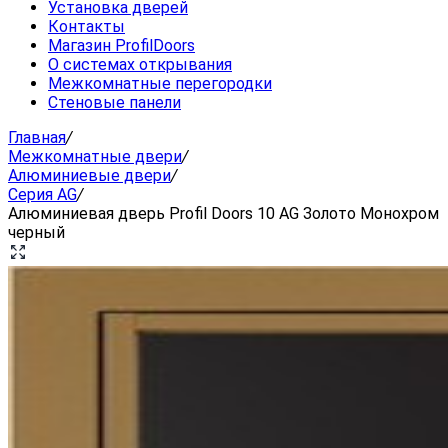
Установка дверей
Контакты
Магазин ProfilDoors
О системах открывания
Межкомнатные перегородки
Стеновые панели
Главная
/
Межкомнатные двери
/
Алюминиевые двери
/
Серия AG
/
Алюминиевая дверь Profil Doors 10 AG Золото Монохром
черный