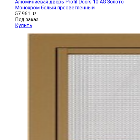
Алюминиевая дверь Profil Doors 10 AG Золото
Монохром белый просветленный
57 961
₽
Под заказ
Купить