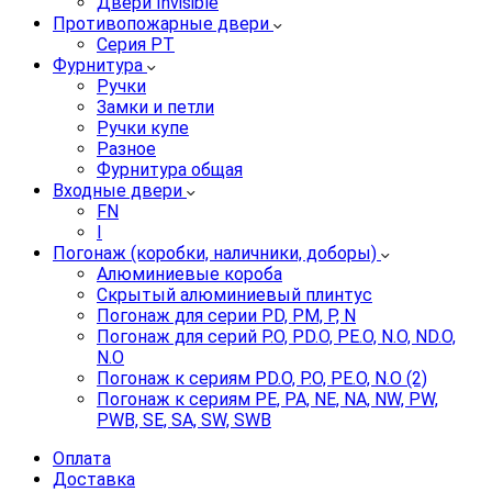
Двери Invisible
Противопожарные двери
Серия PT
Фурнитура
Ручки
Замки и петли
Ручки купе
Разное
Фурнитура общая
Входные двери
FN
I
Погонаж (коробки, наличники, доборы)
Алюминиевые короба
Скрытый алюминиевый плинтус
Погонаж для серии PD, PM, P, N
Погонаж для серий P.O, PD.O, PE.O, N.O, ND.O,
N.O
Погонаж к сериям PD.O, P.O, PE.O, N.O (2)
Погонаж к сериям PE, PA, NE, NA, NW, PW,
PWB, SE, SA, SW, SWB
Оплата
Доставка