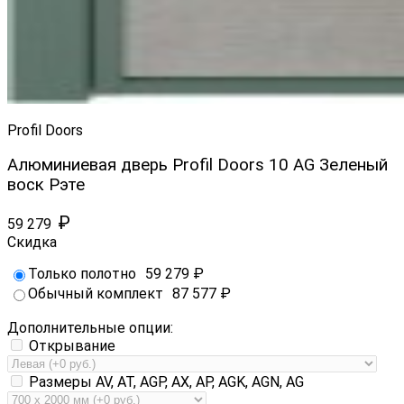
Profil Doors
Алюминиевая дверь Profil Doors 10 AG Зеленый
воск Рэте
₽
59 279
Скидка
Только полотно
59 279
₽
Обычный комплект
87 577
₽
Дополнительные опции:
Открывание
Размеры AV, AT, AGP, AX, AP, AGK, AGN, AG