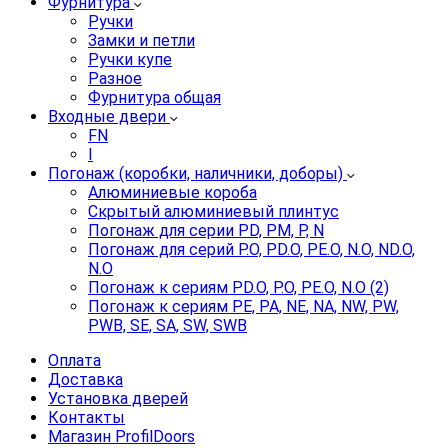
Фурнитура
Ручки
Замки и петли
Ручки купе
Разное
Фурнитура общая
Входные двери
FN
I
Погонаж (коробки, наличники, доборы)
Алюминиевые короба
Скрытый алюминиевый плинтус
Погонаж для серии PD, PM, P, N
Погонаж для серий P.O, PD.O, PE.O, N.O, ND.O,
N.O
Погонаж к сериям PD.O, P.O, PE.O, N.O (2)
Погонаж к сериям PE, PA, NE, NA, NW, PW,
PWB, SE, SA, SW, SWB
Оплата
Доставка
Установка дверей
Контакты
Магазин ProfilDoors