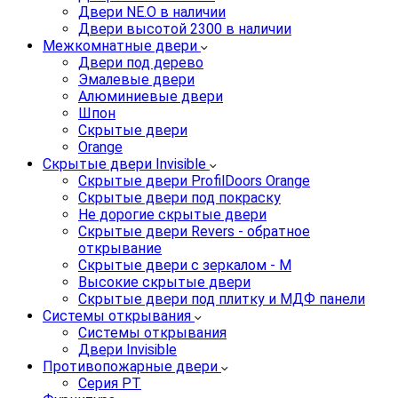
Двери NE.O в наличии
Двери высотой 2300 в наличии
Межкомнатные двери
Двери под дерево
Эмалевые двери
Алюминиевые двери
Шпон
Скрытые двери
Orange
Скрытые двери Invisible
Скрытые двери ProfilDoors Orange
Скрытые двери под покраску
Не дорогие скрытые двери
Скрытые двери Revers - обратное
открывание
Скрытые двери с зеркалом - M
Высокие скрытые двери
Скрытые двери под плитку и МДФ панели
Системы открывания
Системы открывания
Двери Invisible
Противопожарные двери
Серия PT