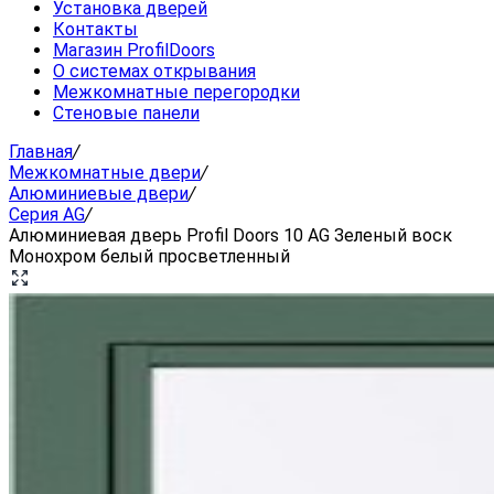
Установка дверей
Контакты
Магазин ProfilDoors
О системах открывания
Межкомнатные перегородки
Стеновые панели
Главная
/
Межкомнатные двери
/
Алюминиевые двери
/
Серия AG
/
Алюминиевая дверь Profil Doors 10 AG Зеленый воск
Монохром белый просветленный