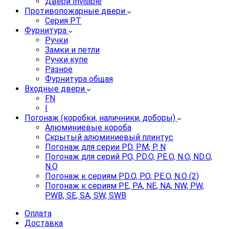
Двери Invisible
Противопожарные двери
Серия PT
Фурнитура
Ручки
Замки и петли
Ручки купе
Разное
Фурнитура общая
Входные двери
FN
I
Погонаж (коробки, наличники, доборы)
Алюминиевые короба
Скрытый алюминиевый плинтус
Погонаж для серии PD, PM, P, N
Погонаж для серий P.O, PD.O, PE.O, N.O, ND.O,
N.O
Погонаж к сериям PD.O, P.O, PE.O, N.O (2)
Погонаж к сериям PE, PA, NE, NA, NW, PW,
PWB, SE, SA, SW, SWB
Оплата
Доставка