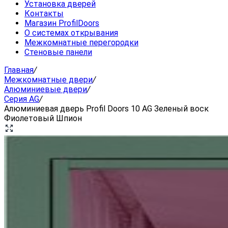
Установка дверей
Контакты
Магазин ProfilDoors
О системах открывания
Межкомнатные перегородки
Стеновые панели
Главная
/
Межкомнатные двери
/
Алюминиевые двери
/
Серия AG
/
Алюминиевая дверь Profil Doors 10 AG Зеленый воск
Фиолетовый Шпион