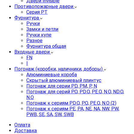
Двери Invisible
Противопожарные двери
Серия PT
Фурнитура
Ручки
Замки и петли
Ручки купе
Разное
Фурнитура общая
Входные двери
FN
I
Погонаж (коробки, наличники, доборы)
Алюминиевые короба
Скрытый алюминиевый плинтус
Погонаж для серии PD, PM, P, N
Погонаж для серий P.O, PD.O, PE.O, N.O, ND.O,
N.O
Погонаж к сериям PD.O, P.O, PE.O, N.O (2)
Погонаж к сериям PE, PA, NE, NA, NW, PW,
PWB, SE, SA, SW, SWB
Оплата
Доставка