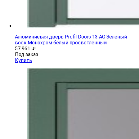
Алюминиевая дверь Profil Doors 13 AG Зеленый
воск Монохром белый просветленный
57 961
₽
Под заказ
Купить