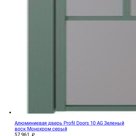
Алюминиевая дверь Profil Doors 10 AG Зеленый
воск Монохром серый
57 961
₽