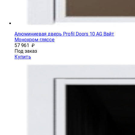
Алюминиевая дверь Profil Doors 10 AG Вайт
Монохром гляссе
57 961
₽
Под заказ
Купить