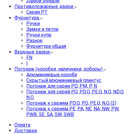
Двери Invisible
Противопожарные двери
Серия PT
Фурнитура
Ручки
Замки и петли
Ручки купе
Разное
Фурнитура общая
Входные двери
FN
I
Погонаж (коробки, наличники, доборы)
Алюминиевые короба
Скрытый алюминиевый плинтус
Погонаж для серии PD, PM, P, N
Погонаж для серий P.O, PD.O, PE.O, N.O, ND.O,
N.O
Погонаж к сериям PD.O, P.O, PE.O, N.O (2)
Погонаж к сериям PE, PA, NE, NA, NW, PW,
PWB, SE, SA, SW, SWB
Оплата
Доставка