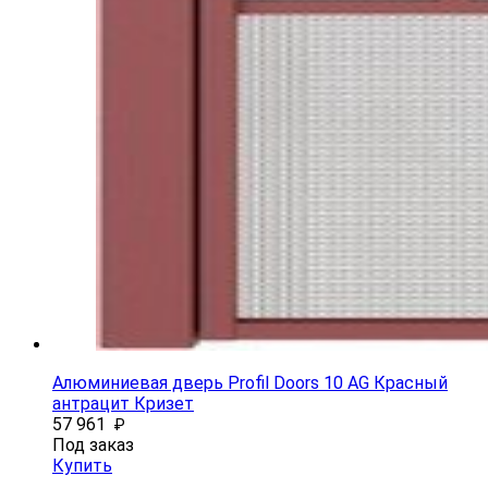
Алюминиевая дверь Profil Doors 10 AG Красный
антрацит Кризет
57 961
₽
Под заказ
Купить