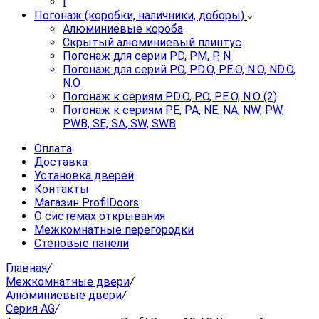
I
Погонаж (коробки, наличники, доборы)
Алюминиевые короба
Скрытый алюминиевый плинтус
Погонаж для серии PD, PM, P, N
Погонаж для серий P.O, PD.O, PE.O, N.O, ND.O,
N.O
Погонаж к сериям PD.O, P.O, PE.O, N.O (2)
Погонаж к сериям PE, PA, NE, NA, NW, PW,
PWB, SE, SA, SW, SWB
Оплата
Доставка
Установка дверей
Контакты
Магазин ProfilDoors
О системах открывания
Межкомнатные перегородки
Стеновые панели
Главная
/
Межкомнатные двери
/
Алюминиевые двери
/
Серия AG
/