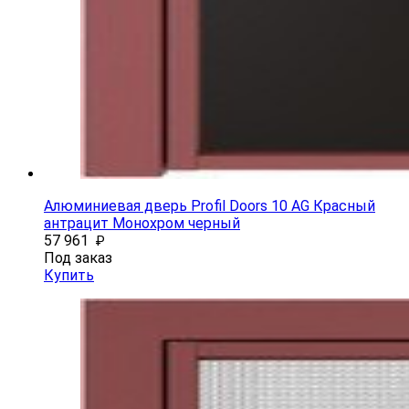
Алюминиевая дверь Profil Doors 10 AG Красный
антрацит Монохром черный
57 961
₽
Под заказ
Купить