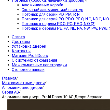
Погонаж (коробки, наличники, доборы)
Алюминиевые короба
Скрытый алюминиевый плинтус
Погонаж для серии PD, PM, P, N
Погонаж для серий P.O, PD.O, PE.O, N.O, ND.O, N.O
Погонаж к сериям PD.O, P.O, PE.O, N.O (2)
Погонаж к сериям PE, PA, NE, NA, NW, PW, PWB, 
Оплата
Доставка
Установка дверей
Контакты
Магазин ProfilDoors
О системах открывания
Межкомнатные перегородки
Стеновые панели
Главная
/
Межкомнатные двери
/
Алюминиевые двери
/
Серия AG
/
Алюминиевая дверь Profil Doors 10 AG Деорэ Зеркало