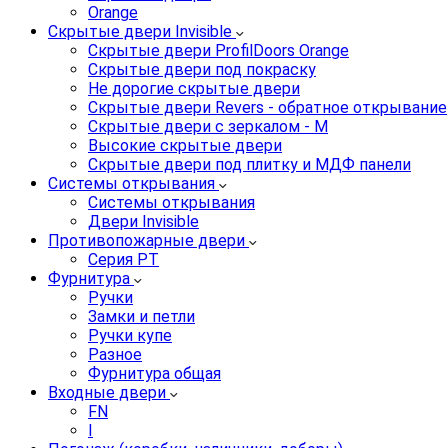
Orange
Скрытые двери Invisible
Скрытые двери ProfilDoors Orange
Скрытые двери под покраску
Не дорогие скрытые двери
Скрытые двери Revers - обратное открывание
Скрытые двери с зеркалом - M
Высокие скрытые двери
Скрытые двери под плитку и МДФ панели
Системы открывания
Системы открывания
Двери Invisible
Противопожарные двери
Серия PT
Фурнитура
Ручки
Замки и петли
Ручки купе
Разное
Фурнитура общая
Входные двери
FN
I