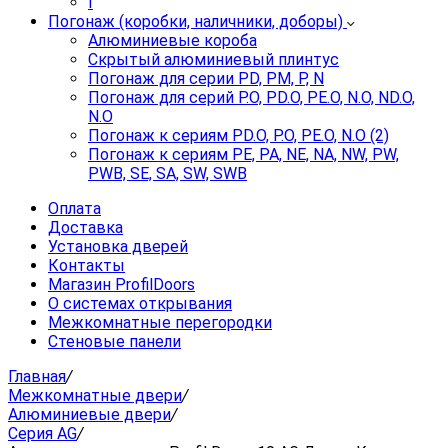
I
Погонаж (коробки, наличники, доборы)
Алюминиевые короба
Скрытый алюминиевый плинтус
Погонаж для серии PD, PM, P, N
Погонаж для серий P.O, PD.O, PE.O, N.O, ND.O,
N.O
Погонаж к сериям PD.O, P.O, PE.O, N.O (2)
Погонаж к сериям PE, PA, NE, NA, NW, PW,
PWB, SE, SA, SW, SWB
Оплата
Доставка
Установка дверей
Контакты
Магазин ProfilDoors
О системах открывания
Межкомнатные перегородки
Стеновые панели
Главная
/
Межкомнатные двери
/
Алюминиевые двери
/
Серия AG
/