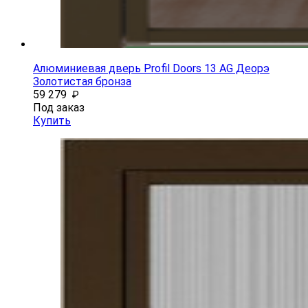
Алюминиевая дверь Profil Doors 13 AG Деорэ
Золотистая бронза
59 279
₽
Под заказ
Купить