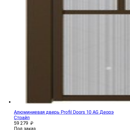
Алюминиевая дверь Profil Doors 10 AG Деорэ
Страйп
59 279
₽
Под заказ