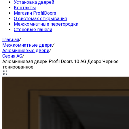
Установка дверей
Контакты
Магазин ProfilDoors
О системах открывания
Межкомнатные перегородки
Стеновые панели
Главная
/
Межкомнатные двери
/
Алюминиевые двери
/
Серия AG
/
Алюминиевая дверь Profil Doors 10 AG Деорэ Черное
тонированное