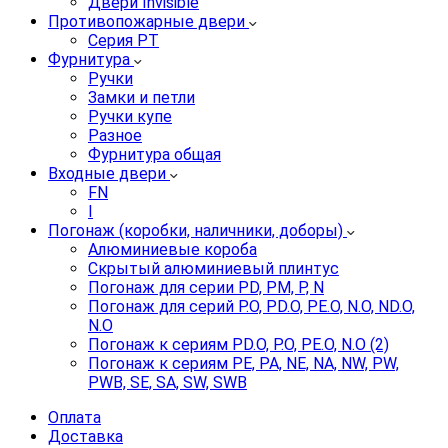
Двери Invisible
Противопожарные двери
Серия PT
Фурнитура
Ручки
Замки и петли
Ручки купе
Разное
Фурнитура общая
Входные двери
FN
I
Погонаж (коробки, наличники, доборы)
Алюминиевые короба
Скрытый алюминиевый плинтус
Погонаж для серии PD, PM, P, N
Погонаж для серий P.O, PD.O, PE.O, N.O, ND.O,
N.O
Погонаж к сериям PD.O, P.O, PE.O, N.O (2)
Погонаж к сериям PE, PA, NE, NA, NW, PW,
PWB, SE, SA, SW, SWB
Оплата
Доставка