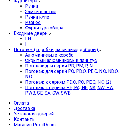
Фурнитура
Ручки
Замки и петли
Ручки купе
Разное
Фурнитура общая
Входные двери
FN
I
Погонаж (коробки, наличники, доборы)
Алюминиевые короба
Скрытый алюминиевый плинтус
Погонаж для серии PD, PM, P, N
Погонаж для серий P.O, PD.O, PE.O, N.O, ND.O,
N.O
Погонаж к сериям PD.O, P.O, PE.O, N.O (2)
Погонаж к сериям PE, PA, NE, NA, NW, PW,
PWB, SE, SA, SW, SWB
Оплата
Доставка
Установка дверей
Контакты
Магазин ProfilDoors