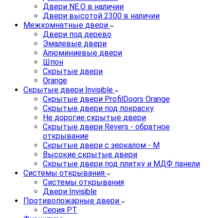
Двери NE.O в наличии
Двери высотой 2300 в наличии
Межкомнатные двери
Двери под дерево
Эмалевые двери
Алюминиевые двери
Шпон
Скрытые двери
Orange
Скрытые двери Invisible
Скрытые двери ProfilDoors Orange
Скрытые двери под покраску
Не дорогие скрытые двери
Скрытые двери Revers - обратное
открывание
Скрытые двери с зеркалом - M
Высокие скрытые двери
Скрытые двери под плитку и МДФ панели
Системы открывания
Системы открывания
Двери Invisible
Противопожарные двери
Серия PT