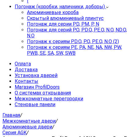
I
Погонаж (коробки, наличники, доборы)
Алюминиевые короба
Скрытый алюминиевый плинтус
Погонаж для серии PD, PM, P, N
Погонаж для серий P.O, PD.O, PE.O, N.O, ND.O,
N.O
Погонаж к сериям PD.O, P.O, PE.O, N.O (2)
Погонаж к сериям PE, PA, NE, NA, NW, PW,
PWB, SE, SA, SW, SWB
Оплата
Доставка
Установка дверей
Контакты
Магазин ProfilDoors
О системах открывания
Межкомнатные перегородки
Стеновые панели
Главная
/
Межкомнатные двери
/
Алюминиевые двери
/
Серия AGK
/