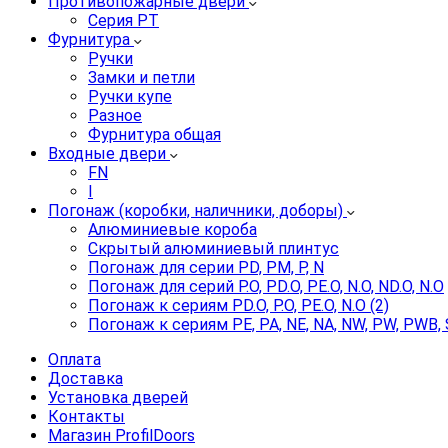
Противопожарные двери
Серия PT
Фурнитура
Ручки
Замки и петли
Ручки купе
Разное
Фурнитура общая
Входные двери
FN
I
Погонаж (коробки, наличники, доборы)
Алюминиевые короба
Скрытый алюминиевый плинтус
Погонаж для серии PD, PM, P, N
Погонаж для серий P.O, PD.O, PE.O, N.O, ND.O, N.O
Погонаж к сериям PD.O, P.O, PE.O, N.O (2)
Погонаж к сериям PE, PA, NE, NA, NW, PW, PWB, 
Оплата
Доставка
Установка дверей
Контакты
Магазин ProfilDoors